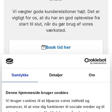
Vi vægter gode kunderelationer højt. Det er
vigtigt for os, at du har en god oplevelse fra
start til slut, når du gør brug af vores
værksted.
Book tid her
Få tilbud her
Samtykke
Detaljer
Om
Kontakt os her
Denne hjemmeside bruger cookies
Vi bruger cookies til at tilpasse vores indhold og
Hvad siger loven – værd at vide
annoncer, til at vise dig funktioner til sociale medier og til