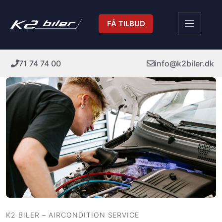
Hop
til
FÅ TILBUD
indhold
71 74 74 00
info@k2biler.dk
K2 BILER – AIRCONDITION SERVICE