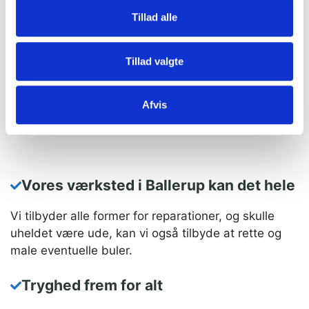
værksted – dette gælder bl.a. for både at øge
Tillad alle
sikkerheden, men i høj grad også for at tage bedst
muligt hensyn til miljøet.
Tillad valgte
Påfyldning af kølemiddel til aircondition hos K2 biler
lever op til alle gældende regler og lovgivning på
Afvis
området. Du får altid professionel service, når du
benytter vores værksted.
Vores værksted i Ballerup kan det hele
Vi tilbyder alle former for reparationer, og skulle
uheldet være ude, kan vi også tilbyde at rette og
male eventuelle buler.
Tryghed frem for alt