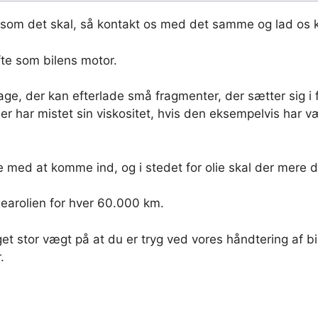
g som det skal, så kontakt os med det samme og lad os 
fte som bilens motor.
ge, der kan efterlade små fragmenter, der sætter sig i fx.
er har mistet sin viskositet, hvis den eksempelvis har v
ge med at komme ind, og i stedet for olie skal der mere d
gearolien for hver 60.000 km.
eget stor vægt på at du er tryg ved vores håndtering af bil
.