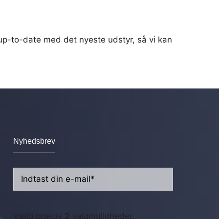
 up-to-date med det nyeste udstyr, så vi kan
Nyhedsbrev
E-
mail
(Påkrævet)
GDPR
(Påkrævet)
Vælg præcis
2
valgmuligheder.