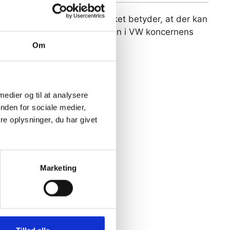
ystemet har to koblinger, hvilket betyder, at der kan
isk. I dag findes DSG gear kun i VW koncernens
Om
 medier og til at analysere
nden for sociale medier,
e oplysninger, du har givet
Marketing