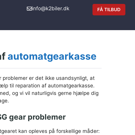
info@k2biler.dk
FÅ TILBUD
af
automatgearkasse
problemer er det ikke usandsynligt, at
jælp til reparation af automatgearkasse.
med, og vi vil naturligvis gerne hjælpe dig
age.
G gear problemer
earet kan opleves på forskellige måder: