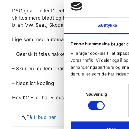
DSG gear – eller Direct Shift Gear – er et gearsyste
skiftes mere blødt og hurtigt mellem gearene. De
biler: VW, Seat, Skoda, Audi, Porsche og Bugatti.
Samtykke
Lige som med automatgearkasser kan du også opl
Denne hjemmeside bruger c
Vi bruger cookies til at tilpas
– Gearskift føles hakkende
vores trafik. Vi deler også 
annonceringspartnere og anal
– Skurren mellem gearskift
dem, eller som de har indsaml
– Nedslidt kobling
Samtykkevalg
Nødvendig
Hos K2 Biler har vi også stor erfaring med DSG ge
Få tilbud her