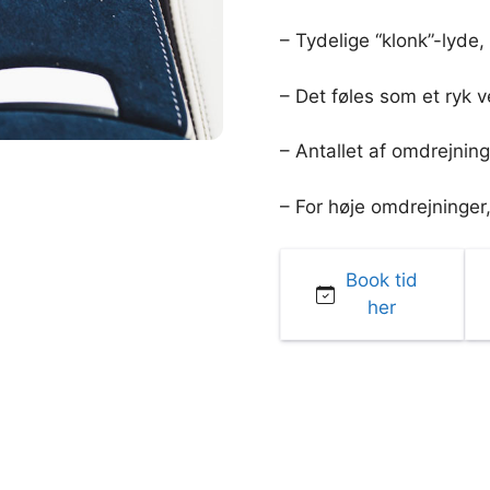
– Tydelige “klonk”-lyde, 
– Det føles som et ryk v
– Antallet af omdrejning
– For høje omdrejninger, 
Book tid
her