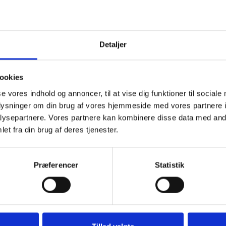
m, der oprindeligt blev udviklet til brug i motorsport. S
t er et gear, der kan betjenes både manuelt og automat
 Klik her og læs mere om vores
service til VW biler
.
Detaljer
eve udfordringer med et DSG gear.
ookies
se vores indhold og annoncer, til at vise dig funktioner til sociale
oplysninger om din brug af vores hjemmeside med vores partnere i
ysepartnere. Vores partnere kan kombinere disse data med andr
et fra din brug af deres tjenester.
Præferencer
Statistik
arkasse reparation.