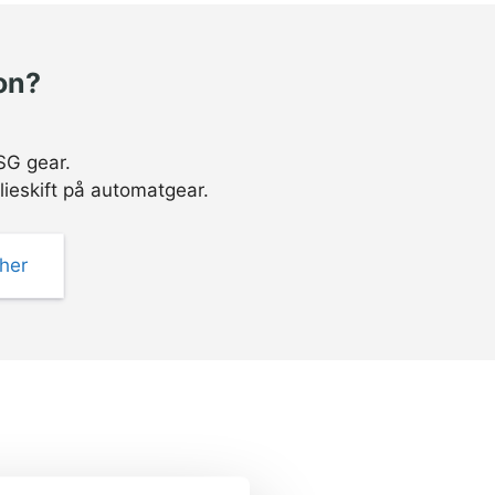
on?
SG gear.
lieskift på automatgear.
 her