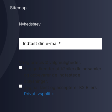
Sitemap
Nyhedsbrev
E-
mail
(Påkrævet)
GDPR
(Påkrævet)
Vælg præcis
2
valgmuligheder.
Jeg godkender at k2biler.dk indsamler
og opbevarer de indtastede
oplysninger.
Jeg har læst og accepterer K2 Bilers
Privatlivspolitik
.